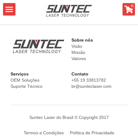
×
0
CATEGORIAS DE LOJA
Início
Todas as categorias
Produtos
Sobre nós
Visão
Serviços
Máquinas de Corte a Laser
Missão
Valores
Máquinas de Marcação a Laser
Sobre nós
Serviços
Conta
to
Máquinas de Limpeza a Laser
Whatsapp
OEM Soluções
+55 19 33813782
Suporte Técnico
br@sunteclaser.com
Máquinas de solda a Laser
Busca
Consumíveis
Português
Suntec Laser do Brasil © Copyright 2017
Automação
Português
Termos e Condições
Política de Privacidade
English