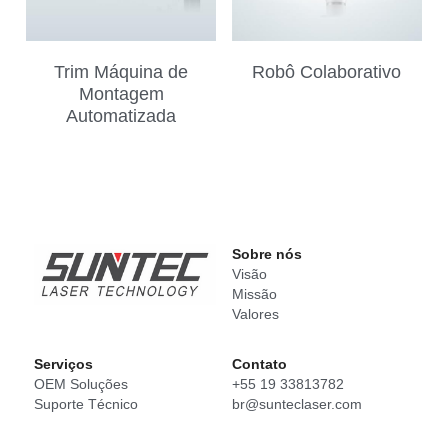
Español
Trim Máquina de
Robô Colaborativo
Montagem
Automatizada
Sobre nós
Visão
Missão
Valores
Serviços
Conta
to
OEM Soluções
+55 19 33813782
Suporte Técnico
br@sunteclaser.com