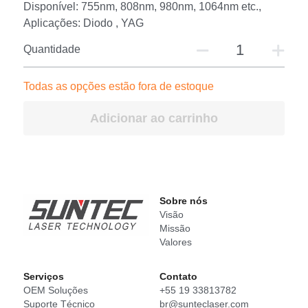
Disponível: 755nm, 808nm, 980nm, 1064nm etc.,
Aplicações: Diodo , YAG
Quantidade
Todas as opções estão fora de estoque
Adicionar ao carrinho
Sobre nós
Visão
Missão
Valores
Serviços
Conta
to
OEM Soluções
+55 19 33813782
Suporte Técnico
br@sunteclaser.com